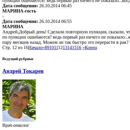
пункции ошибаются? ведь первый раз ничего не показало...ког
Дата сообщения:
26.10.2014 06:45
МАРИНА-гость
-
Дата сообщения:
26.10.2014 06:55
МАРИНА
Андрей,Добрый день! Сделали повторную пункция, сказали, что 
по пункции ошибаются? ведь первый раз ничего не показало...к
пару месяцев назад. Можем ли так быстро это перерасти в рак
Стр. 12 из 16
Начало
«
8
9
10
11
12
13
14
15
16
»
Конец
Ведущий рубрики
Андрей Токарев
Врач-онколог