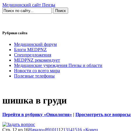
Медицинский сайт Пензы
Рубрики сайта
Медицинский форум
Блоги MEDPNZ
Спецпредложения
MEDPNZ рекомендует
Медицинские учреждения Пензы и области
Новости со всего мира
Полезные телефоны
шишка в груди
Перейти в рубрику «Онкология»
|
Просмотреть все вопросы
Стр. 12 из 16
Начало
«
8
9
10
11
12
13
14
15
16
»
Конец