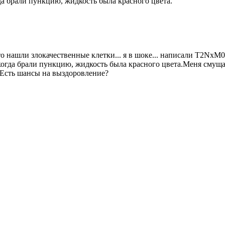
да брали пункцию, жидкость была красного цвета.
нашли злокачественные клетки... я в шоке... написали T2NхM0. 
огда брали пункцию, жидкость была красного цвета.Меня смущает,
? Есть шансы на выздоровление?