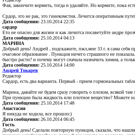
Фая, закончите кормить, тогда и удаляйте. Но кормите, пока ест
Срдор, это не рак, это гинекомстия. Лечится оперативным путе
Дата сообщения:
23.10.2014 22:35
сардор
Ето не опасно для жизни и как личитса посаветуйте андре проз
Дата сообщения:
25.10.2014 04:13
МАРИНА
Добрый день! Андрей , подскажите, пжл,мне 33 г. я сама себя п
очаговое образование . Пункция ничего страшного не показала
быстро расти? и почему могут сначала назначить химия, а тол
Дата сообщения:
25.10.2014 14:00
Андрей Токарев
Редактор
Сардор, есть два варианта. Первый - прием гормональных таблет
Марина, давайте не будем сразу говорить о плохом, всякой там
При пункции была жидкость или плотное вещество? Можете на
Дата сообщения:
25.10.2014 17:48
Анастасия
Я никуда не ходила, все прошло:)
Дата сообщения:
26.10.2014 06:45
Гость
Добрый день! Сделали повторную пункция, сказали, что нашли з