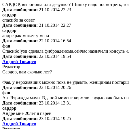
САРДОР, вы юноша или девушка? Шишку надо посмотреть, тогда
Дата сообщения:
21.10.2014 22:23
сардор
спасибо за совет
Дата сообщения:
21.10.2014 22:27
сардор
андре рак может у мена
Дата сообщения:
22.10.2014 16:54
фая
Спасибо!узи сделала фиброаденома.сейчас назначели консуль -
Дата сообщения:
22.10.2014 19:54
Андрей Токарев
Редактор
Сардор, вам сколько лет?
Фая, у нерожавших можно пока не удалять, женщинам постарше
Дата сообщения:
22.10.2014 20:26
фая
Аа. Ятрижды мама. Вданой момент кормлю грудью как быть на
Дата сообщения:
23.10.2014 13:31
сардор
Андре мне 20лет я парен
Дата сообщения:
23.10.2014 19:25
Андрей Токарев
Редактор