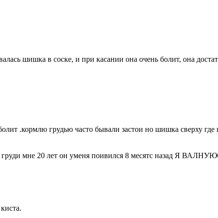
овалась шишка в соске, и при касании она очень болит, она дост
олит .кормлю грудью часто бывали застои но шишка сверху где 
ом груди мне 20 лет он уменя поивился 8 месятс назад Я ВАЛ
киста.