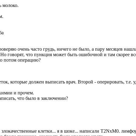
ь молоко.
м.
ба
роверяю очень часто грудь, ничего не было, а пару месяцев нашл
.Но говорят, что пункция может быть ошибочной и там скорее вс
ько потом операцию?
ок, которые должен выписать врач. Второй - оперировать, т.е. у
 химии и прочем.
писать, что было в заключении?
локачественные клетки... я в шоке... написали T2NхM0. лимфоуз