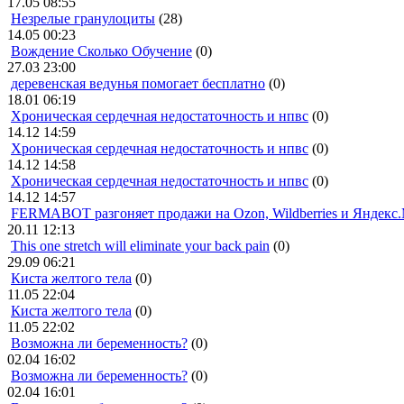
17.05 08:55
Незрелые гранулоциты
(28)
14.05 00:23
Вождение Сколько Обучение
(0)
27.03 23:00
деревенская ведунья помогает бесплатно
(0)
18.01 06:19
Хроническая сердечная недостаточность и нпвс
(0)
14.12 14:59
Хроническая сердечная недостаточность и нпвс
(0)
14.12 14:58
Хроническая сердечная недостаточность и нпвс
(0)
14.12 14:57
FERMABOT разгоняет продажи на Ozon, Wildberries и Яндекс
20.11 12:13
This one stretch will eliminate your back pain
(0)
29.09 06:21
Киста желтого тела
(0)
11.05 22:04
Киста желтого тела
(0)
11.05 22:02
Возможна ли беременность?
(0)
02.04 16:02
Возможна ли беременность?
(0)
02.04 16:01