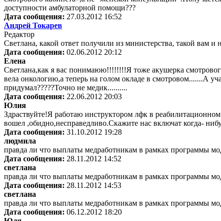
доступности амбулаторной помощи???
Дата сообщения:
27.03.2012 16:52
Андрей Токарев
Редактор
Светлана, какой ответ получили из министерства, такой вам и
Дата сообщения:
02.06.2012 20:12
Елена
Светлана,как я вас понимаюю!!!!!!!!Я тоже акушерка смотровог
вела онкологию,а теперь на голом окладе в смотровом.......А у
придумал?????Точно не медик..........
Дата сообщения:
22.06.2012 20:03
Юлия
Здраствуйте!Я работаю инструктором лфк в реабилитационном 
вошел ,обидно,несправедливо.Скажите нас включат когда- нибу
Дата сообщения:
31.10.2012 19:28
людмила
правда ли что выплаты медработникам в рамках программы мод
Дата сообщения:
28.11.2012 14:52
светлана
правда ли что выплаты медработникам в рамках программы мод
Дата сообщения:
28.11.2012 14:53
светлана
правда ли что выплаты медработникам в рамках программы мод
Дата сообщения:
06.12.2012 18:20
Юля