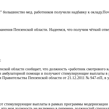
 большинство мед. работников получили надбавку к окладу.Поч
анения Пензенской области. Надеемся, что получим чёткий отве
:
нской области сообщает, что должность «работник смотрового к
и амбулаторной помощи и получают стимулирующие выплаты в 
м Правительства Пензенской области от 21.12.2011 № 947-пП, в
 стимулирующие выплаты в рамках программы модернизации зд
я что моя должность не включена в перечень должностей специ