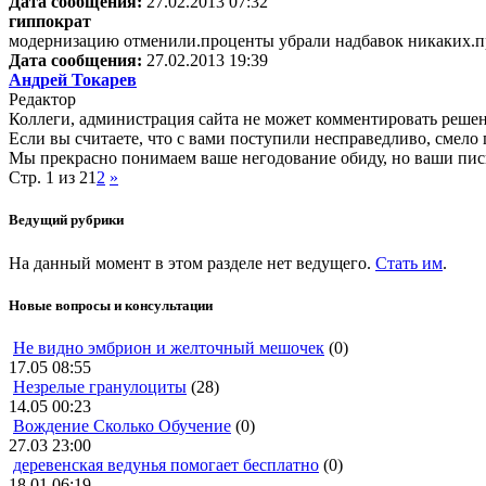
Дата сообщения:
27.02.2013 07:32
гиппократ
модернизацию отменили.проценты убрали надбавок никаких.пре
Дата сообщения:
27.02.2013 19:39
Андрей Токарев
Редактор
Коллеги, администрация сайта не может комментировать решен
Если вы считаете, что с вами поступили несправедливо, смел
Мы прекрасно понимаем ваше негодование обиду, но ваши пись
Стр. 1 из 2
1
2
»
Ведущий рубрики
На данный момент в этом разделе нет ведущего.
Стать им
.
Новые вопросы и консультации
Не видно эмбрион и желточный мешочек
(0)
17.05 08:55
Незрелые гранулоциты
(28)
14.05 00:23
Вождение Сколько Обучение
(0)
27.03 23:00
деревенская ведунья помогает бесплатно
(0)
18.01 06:19