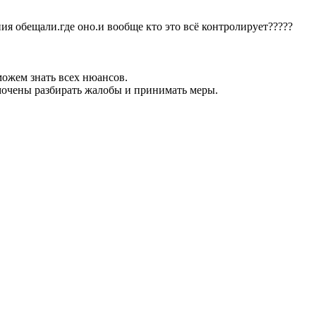
я обещали.где оно.и вообще кто это всё контролирует?????
ожем знать всех нюансов.
омочены разбирать жалобы и принимать меры.