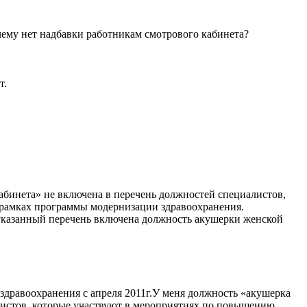
ему нет надбавки работникам смотрового кабинета?
т.
абинета» не включена в перечень должностей специалистов,
рамках программы модернизации здравоохранения.
 указанный перечень включена должность акушерки женской
равоохранения с апреля 2011г.У меня должность «акушерка
алистов, которые участвуют в мероприятиях по повышению