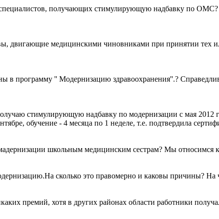
о специалистов, получающих стимулирующую надбавку по ОМС?
ивы, двигающие медицинскими чиновниками при принятии тех ил
ны в программу '' Модернизацию здравоохранения''.? Справед
 получаю стимулирующую надбавку по модернизации с мая 2012 го
тябре, обучение - 4 месяца по 1 неделе, т.е. подтвердила сертиф
 мадернизации школьным медицинским сестрам? Мы относимся к
модернизацию.На сколько это правомерно и каковы причины? На
аких премий, хотя в других районах области работники получал