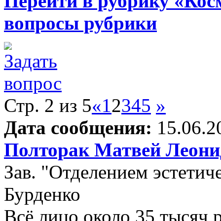
Перейти в рубрику «Кос
вопросы рубрики
Стр. 2 из 5
«
1
2
3
4
5
»
Дата сообщения:
15.06.2
Полторак Матвей Леони
Зав. "Отделением эстети
Бурденко
Всё лицо около 35 тысяч 