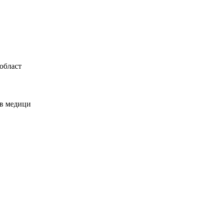
област
ов медици