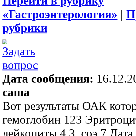
Перейти в рубрику
«Гастроэнтерология»
|
П
рубрики
Дата сообщения:
16.12.2
саша
Вот результаты ОАК которы
гемоглобин 123 Эритроцит
лейкоциты 4.3 ,соэ 7 Дата 