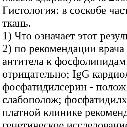
Гистология: в соскобе ча
ткань.
1) Что означает этот резу
2) по рекомендации врача я
антитела к фосфолипидам.
отрицательно; IgG кардио
фосфатидилсерин - полож
слабополож; фосфатидилхо
платной клинике рекоменд
генетическое исследовани