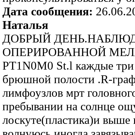
Дата сообщения:
26.06.2
Наталья
ДОБРЫЙ ДЕНЬ.НАБЛЮ
ОПЕРИРОВАННОЙ МЕЛ
PT1N0M0 St.l каждые три
брюшной полости .R-граф
лимфоузлов мрт головного
пребывании на солнце о
лоскуте(пластика)и выше п
волнуюсь.иногда завязываю