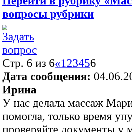
Перейти в рубрику «Ма
вопросы рубрики
Стр. 6 из 6
«
1
2
3
4
5
6
Дата сообщения:
04.06.2
Ирина
У нас делала массаж Мар
помогла, только время уп
проверяйте документы у 