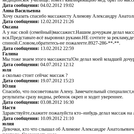
Дата сообщения:
04.02.2012 19:02
Анна Васильевна
Хочу сказать спасибо массажисту Алимову Александру Анатолье
Дата сообщения:
12.02.2012 21:26
Оксана
А у нас свой (семейный)массажист.Нашим дочуркам делал масс
вся.Представьте-всё выровнял руками.НЕ сочтите за рекламу,
спиной.Словом,обратитесь-не пожалеете.8927-286-**-**.
Дата сообщения:
13.02.2012 22:59
Галина
Мы тоже знаем этого массажиста!Он делал моей младшей дочур
Дата сообщения:
04.07.2012 12:12
юля
а сколько стоит сейчас массаж ?
Дата сообщения:
19.07.2012 15:23
Юлия
Спасибо, что посоветовали Алену. Замечательный специалист,на
результаты сразу видны, ребенок окреп и ходит увереннее.
Дата сообщения:
03.08.2012 16:30
Настя
Здравствуйте,скажите пожалуйста кто–нибудь делал массаж на
Дата сообщения:
10.09.2012 21:10
юлия
Девочки, кто что слышал об Алимове Александре Анатольевиче? 