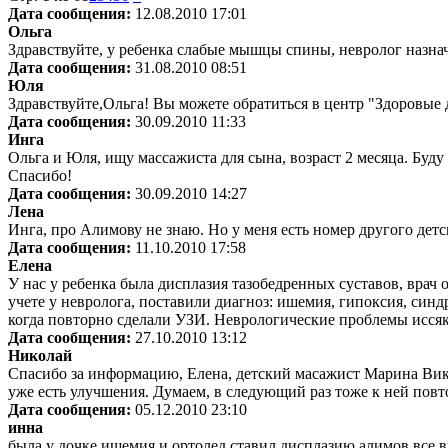
Дата сообщения:
12.08.2010 17:01
Ольга
Здравствуйте, у ребенка слабые мышцы спины, невролог назнач
Дата сообщения:
31.08.2010 08:51
Юля
Здравствуйте,Ольга! Вы можете обратиться в центр "Здоровые д
Дата сообщения:
30.09.2010 11:33
Инга
Ольга и Юля, ищу массажиста для сына, возраст 2 месяца. Буд
Спасибо!
Дата сообщения:
30.09.2010 14:27
Лена
Инга, про Алимову не знаю. Но у меня есть номер другого детс
Дата сообщения:
11.10.2010 17:58
Елена
У нас у ребенка была дисплазия тазобедренных суставов, врач
учете у невролога, поставили диагноз: ишемия, гипоксия, синдр
когда повторно сделали УЗИ. Неврологические проблемы иссяк
Дата сообщения:
27.10.2010 13:12
Николай
Спасибо за информацию, Елена, детский масажист Марина Викт
уже есть улучшения. Думаем, в следующий раз тоже к ней пов
Дата сообщения:
05.12.2010 23:10
инна
была у дочке ишемия и ортолед ставил дисплазию алимов все 