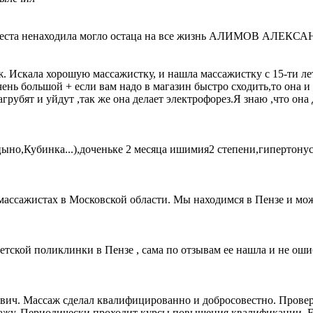
ка я места ненаходила могло остаца на все жизнь АЛИМОВ А
ж. Искала хорошую массажистку, и нашла массажистку с 15-ти ле
очень большой + если вам надо в магазин быстро сходить,то она и
рубят и уйдут ,так же она делает электрофорез.Я знаю ,что она
но,Кубинка...),доченьке 2 месяца ишимия2 степени,гипертонус
 массажистах в Московской области. Мы находимся в Пензе и мо
етской поликлинки в Пензе , сама по отзывам ее нашла и не оши
вич. Массаж сделал квалифицированно и добросовестно. Провер
ажу. Периодически проходит курсы повышения квалификации. Е