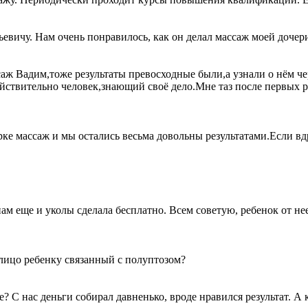
вичу. Нам очень понравилось, как он делал массаж моей дочери
аж Вадим,тоже результаты превосходные были,а узнали о нём че
действительно человек,знающий своё дело.Мне таз после первых
ке массаж и мы остались весьма довольны результатами.Если вд
м еще и уколы сделала бесплатно. Всем советую, ребенок от нее 
 лицо ребенку связанный с полуптозом?
С нас деньги собирал давненько, вроде нравился результат. А к