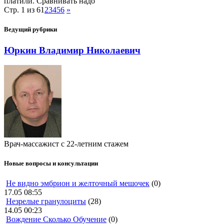
платили. Сравнивать надо
Стр. 1 из 6
1
2
3
4
5
6
»
Ведущий рубрики
Юркин Владимир Николаевич
Врач-массажист с 22-летним стажем
Новые вопросы и консультации
Не видно эмбрион и желточный мешочек
(0)
17.05 08:55
Незрелые гранулоциты
(28)
14.05 00:23
Вождение Сколько Обучение
(0)