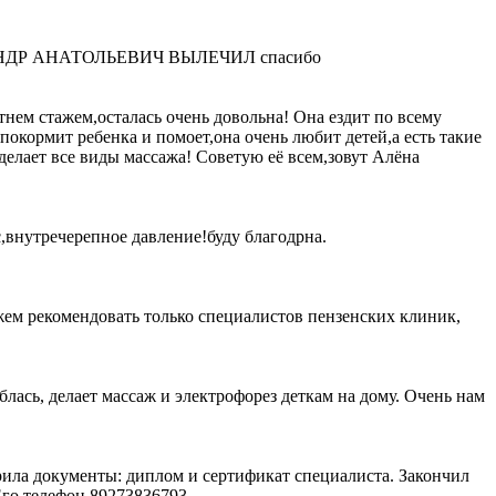
ЛЕКСАНДР АНАТОЛЬЕВИЧ ВЫЛЕЧИЛ спасибо
тнем стажем,осталась очень довольна! Она ездит по всему
 покормит ребенка и помоет,она очень любит детей,а есть такие
 делает все виды массажа! Советую её всем,зовут Алёна
,внутречерепное давление!буду благодрна.
жем рекомендовать только специалистов пензенских клиник,
блась, делает массаж и электрофорез деткам на дому. Очень нам
ила документы: диплом и сертификат специалиста. Закончил
го телефон 89273836793.