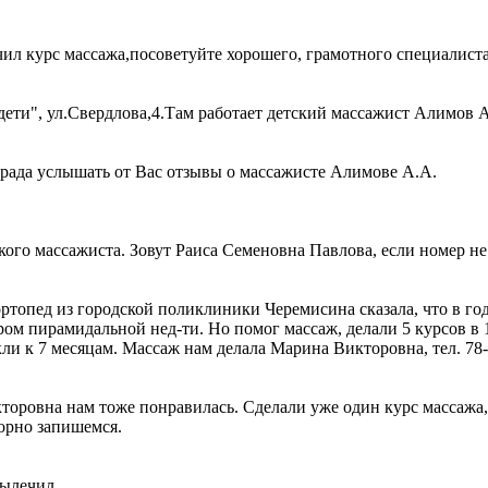
ил курс массажа,посоветуйте хорошего, грамотного специалиста
ети", ул.Свердлова,4.Там работает детский массажист Алимов Ал
у рада услышать от Вас отзывы о массажисте Алимове А.А.
кого массажиста. Зовут Раиса Семеновна Павлова, если номер не 
 ортопед из городской поликлиники Черемисина сказала, что в 
ом пирамидальной нед-ти. Но помог массаж, делали 5 курсов в 1, 
ли к 7 месяцам. Массаж нам делала Марина Викторовна, тел. 78
оровна нам тоже понравилась. Сделали уже один курс массажа,
торно запишемся.
вылечил