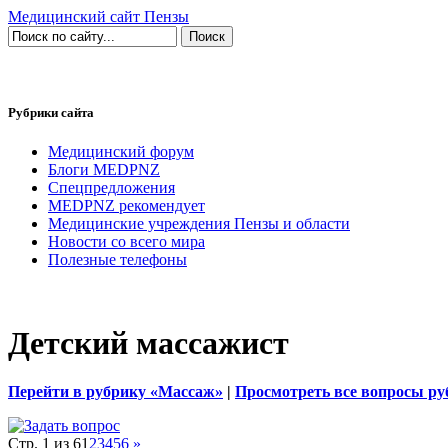
Медицинский сайт Пензы
Рубрики сайта
Медицинский форум
Блоги MEDPNZ
Спецпредложения
MEDPNZ рекомендует
Медицинские учреждения Пензы и области
Новости со всего мира
Полезные телефоны
Детский массажист
Перейти в рубрику «Массаж»
|
Просмотреть все вопросы р
Стр. 1 из 6
1
2
3
4
5
6
»