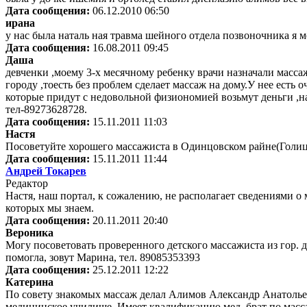
Дата сообщения:
06.12.2010 06:50
ирана
у нас была наталь ная травма шейного отдела позвоночни
Дата сообщения:
16.08.2011 09:45
Даша
девченки ,моему 3-х месячному ребенку врачи назначали масса
городу ,тоесть без проблем сделает массаж на дому.У нее есть 
которые придут с недовольной физиономией возьмут деньги ,наг
тел-89273628728.
Дата сообщения:
15.11.2011 11:03
Настя
Посоветуйте хорошего массажиста в Одинцовском райне(Голицы
Дата сообщения:
15.11.2011 11:44
Андрей Токарев
Редактор
Настя, наш портал, к сожалению, не располагает сведениями о
которых мы знаем.
Дата сообщения:
20.11.2011 20:40
Вероника
Могу посоветовать проверенного детского массажиста из гор. д
помогла, зовут Марина, тел. 89085353393
Дата сообщения:
25.12.2011 12:22
Катерина
По совету знакомых массаж делал Алимов Александр Анатолье
медицинское училище. Имеет квалификацию мед. брат по масс