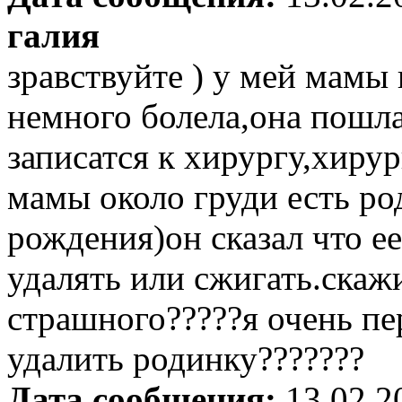
галия
зравствуйте ) у мей мамы
немного болела,она пошла
записатся к хирургу,хирург
мамы около груди есть род
рождения)он сказал что е
удалять или сжигать.скаж
страшного?????я очень пе
удалить родинку???????
Дата сообщения:
13.02.2