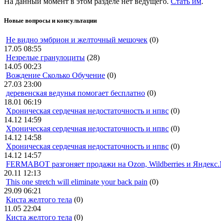
На данный момент в этом разделе нет ведущего.
Стать им
.
Новые вопросы и консультации
Не видно эмбрион и желточный мешочек
(0)
17.05 08:55
Незрелые гранулоциты
(28)
14.05 00:23
Вождение Сколько Обучение
(0)
27.03 23:00
деревенская ведунья помогает бесплатно
(0)
18.01 06:19
Хроническая сердечная недостаточность и нпвс
(0)
14.12 14:59
Хроническая сердечная недостаточность и нпвс
(0)
14.12 14:58
Хроническая сердечная недостаточность и нпвс
(0)
14.12 14:57
FERMABOT разгоняет продажи на Ozon, Wildberries и Яндекс
20.11 12:13
This one stretch will eliminate your back pain
(0)
29.09 06:21
Киста желтого тела
(0)
11.05 22:04
Киста желтого тела
(0)